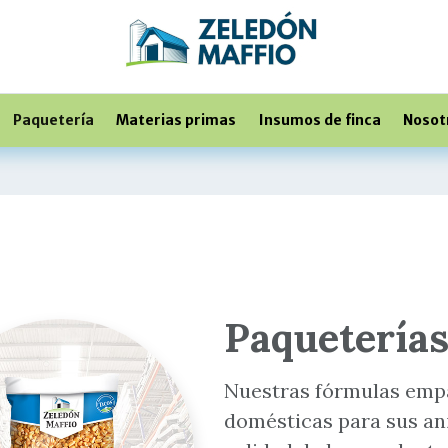
Paquetería
Materias primas
Insumos de finca
Nosot
Paquetería
Nuestras fórmulas emp
domésticas para sus an