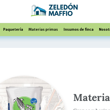
Paquetería
Materias primas
Insumos de finca
Nosot
Materia