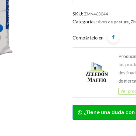
SKU:
ZMN463044
Categorías:
Aves de postura
,
Z
Compártelo en :
Producim
los prod
destinad
de merca
Ver pro
¿Tiene una duda con