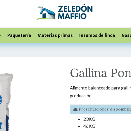
Paquetería
Materias primas
Insumos de finca
Nos
Gallina Po
Alimento balanceado para gallin
producción.
.
Presentaciones disponibles
23KG
46KG