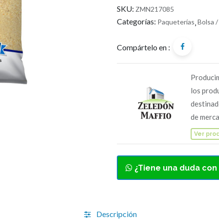
SKU:
ZMN217085
Categorías:
Paqueterías
,
Bolsa /
Compártelo en :
Producim
los prod
destinad
de merca
Ver pro
¿Tiene una duda con
Descripción