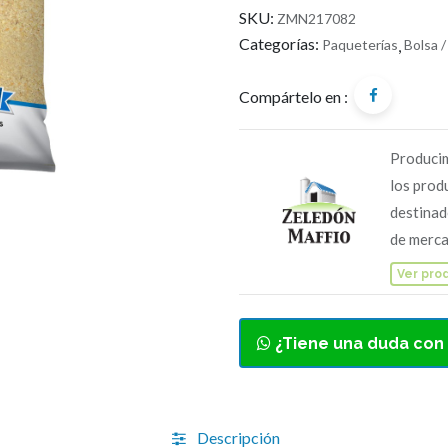
SKU:
ZMN217082
Categorías:
Paqueterías
,
Bolsa /
Compártelo en :
Producim
los prod
destinad
de merca
Ver pro
¿Tiene una duda con
Descripción