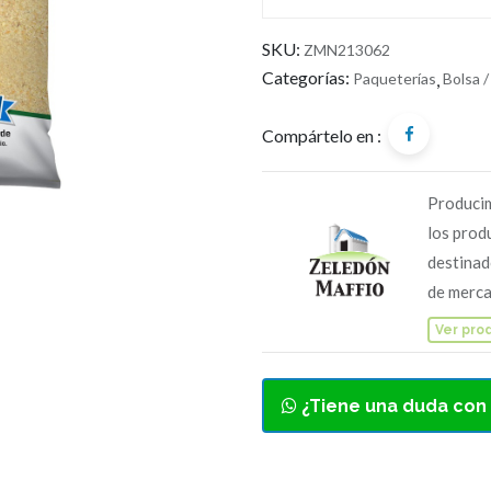
SKU:
ZMN213062
Categorías:
Paqueterías
,
Bolsa /
Compártelo en :
Producim
los prod
destinad
de merca
Ver pro
¿Tiene una duda con