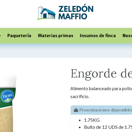
Paquetería
Materias primas
Insumos de finca
Nos
Engorde de
Alimento balanceado para pollos
sacrificio.
.
Presentaciones disponibles
1.75KG
Bulto de 12 UDS de 1.